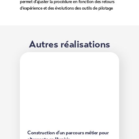
permet d’ajuster la procédure en fonction des retours
d’expérience et des évolutions des outils de pilotage
Autres réalisations
Construction d’un parcours métier
pour alternants en librairie
Une librairie a structuré son référentiel métier pour
optimiser l'autonomie des alternants et réduire le
temps du gérant consacré à leur formation.
Découvrir
Construction d’un parcours métier pour