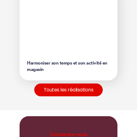
Harmoniser son temps et son activité
en magasin
Dans un magasin, une salariée souvent interrompue
a retrouvé une organisation plus fluide grâce à une
gestion du temps personnalisée.
Découvrir
Harmoniser son temps et son activité en
magasin
Toutes les réalisations
Contactez-nous