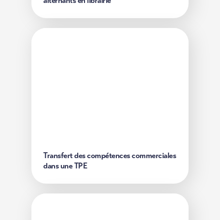
alternants en librairie
Transfert des compétences
commerciales dans une TPE
Dans une TPE d'un secteur en crise , la montée en
compétences de la salariée a été structurée à partir
des compétences détenues par la gérante.
Découvrir
Transfert des compétences commerciales
dans une TPE