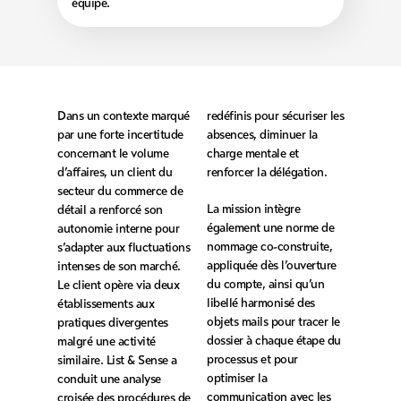
équipe.
Dans un contexte marqué
redéfinis pour sécuriser les
par une forte incertitude
absences, diminuer la
concernant le volume
charge mentale et
d’affaires, un client du
renforcer la délégation.
secteur du commerce de
La mission intègre
détail a renforcé son
également une norme de
autonomie interne pour
nommage co-construite,
s’adapter aux fluctuations
appliquée dès l’ouverture
intenses de son marché.
du compte, ainsi qu’un
Le client opère via deux
libellé harmonisé des
établissements aux
objets mails pour tracer le
pratiques divergentes
dossier à chaque étape du
malgré une activité
processus et pour
similaire. List & Sense a
optimiser la
conduit une analyse
communication avec les
croisée des procédures de