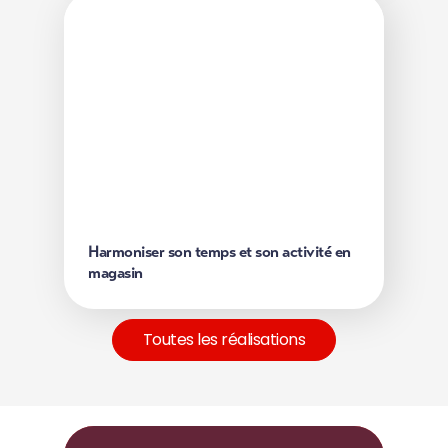
Harmoniser son temps et son activité
en magasin
Dans un magasin, une salariée souvent interrompue
a retrouvé une organisation plus fluide grâce à une
gestion du temps personnalisée.
Découvrir
Harmoniser son temps et son activité en
magasin
Toutes les réalisations