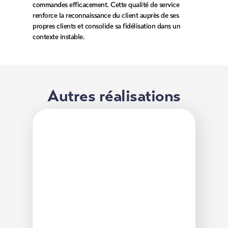
commandes efficacement. Cette qualité de service
renforce la reconnaissance du client auprès de ses
propres clients et consolide sa fidélisation dans un
contexte instable.
Autres réalisations
Construction d’un parcours métier
pour alternants en librairie
Une librairie a structuré son référentiel métier pour
optimiser l'autonomie des alternants et réduire le
temps du gérant consacré à leur formation.
Découvrir