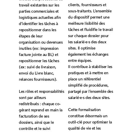
clients, fournisseurs et
travail existantes sur les
sous-traitants. L’ensemble
parties commerciales et
du dispositif permet une
logistiques actuelles afin
meilleure lisibilité des
d’identifier les tâches à
tâches et fluidifie le travail
repositionner dans les
sur chaque dossier pour
étapes de leur
les salarié·e·s des deux
organisation ou devenues
sites. Il optimise
inutiles (ex : impression
également les échanges
facture jointe au BL) et
entre équipes.
repositionner les tâches
Il contribue à stabiliser les
(ex : suivi de livraison,
pratiques et à mettre en
envoi du Livre blanc,
place un référentiel
relances fournisseurs).
simplifié de procédures,
Les rôles et responsabilités
partagé par l’ensemble des
sont par ailleurs
salarié·e·s des deux sites.
redistribués : chaque co-
Cette formalisation
gérant reprend en main la
constitue désormais un
facturation de ses
outil‑clé pour optimiser la
dossiers, ainsi que le
qualité de vie et les
contrôle et le suivi